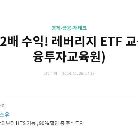
경제·금융·재테크
2배 수익! 레버리지 ETF 
융투자교육원)
코끼리양
2024. 11. 26. 14:19
광고
래스유
주린이 탈출! 입문~기초강의부터 HTS 기능 , 90% 할인 중 주식투자