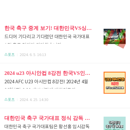
한국 축구 중계 보기! 대한민국VS싱가포르 [경기 일정, 라인업 소개, 쿠팡플레이]
드디어 기다리고 기다렸던 대한민국 국가대표
A팀 축구 경기가 다가왔습니다.
대한민국VS싱가포르는 2023년 11월 16일에
스포츠
2024. 6. 5. 16:13
경기를 치렀었는데요. 대한민국이 5:0으로
대승을 거뒀었죠! 이번에는 싱가포르
2024 u23 아시안컵 8강전 한국VS인도네시아 실시간 중계 영상 보기 [tvN SPORTS 채널번호, 티빙, 쿠팡플레이]
홈경기인데 이번에도 대한민국 국가대표 축구
2024 AFC U23 아시안컵 8강전! 2024년 4월
선수들이 이겨주리라 의심치 않습니다. 이번
26일(금) 2:30 새벽시간에 대한민국과
포스팅에서는 국가대표 A팀 축구경기 일정,
인도네시아 경기가 있습니다. 지난 4월 19일에
스포츠
2024. 4. 25. 14:30
축구선수들 라인업에 대해서 알아보도록
있었던 한국VS중국과의 경기에서 단연 돋보였던
하겠습니다. 일단 6월 6일(목) 한국VS싱가포르
선수는 이영준인데요. 2골이나 넣어 한국팀을
대한민국 축구 국가대표 정식 감독 후보 명단 및 선발 기준[경력, 장단점, 국내&외국인 현재 입장, 발표시기]
축구 경기를 빠르게 보실 분들은 아래를 참고해
승리로 이끌었습니다. 이번 경기에서도 우리
대한민국 축구 국가대표팀은 황선홍 임시감독
주시기 바랍니다. 한국VS싱가포르 축구