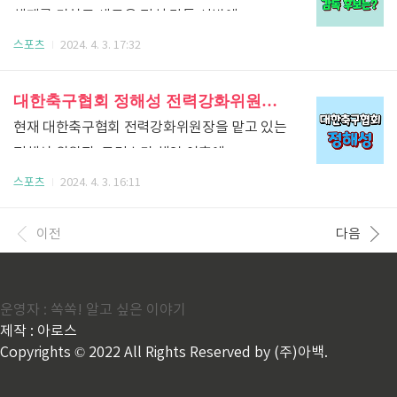
대한민국이 승리할 수 있을지 자세히 알아보도록
체제를 마치고 새로운 정식 감독 선발에
보기 2023년 11월 16일에 한국이 대승을
하겠습니다. ▶2024. 4. 19. 중국VS대한민국
나섰습니다. 현재 11명 후보가 결정되었는데요.
스포츠
2024. 4. 3. 17:32
거뒀었는데요. 2024년 6월 6일(목) 축구 경기를
하이라이트 영상보기 조별리그 B조 한국과
지금이 축구 황금세대라는데 잘 이끌 수 있는
앞둔 시점에 대한민국VS싱가포르 축구경기
일본, 각각의 운명은? 한국과 일본 축구대표팀이
훌륭한 지도자가 없어서 경기력도 안 좋고
대한축구협회 정해성 전력강화위원장에 대해 알아보자[소개, 프로 입단, 지도자 경력 등]
하이라이트 다시 보는 것도 재미가
2024 파리올림픽 출전을 위해 중요한 경기를
답답한 심정이셨을 겁니다. 이번 포스팅에서는
쏠쏠하네요. ..
현재 대한축구협회 전력강화위원장을 맡고 있는
하게 되었습니다. 이번에는 아시아축구연맹 AFC
새로운 차기 감독에 대해서 자세히 살펴보도록
정해성 위원장. 클린스만 해임 이후에
23세 이하 U23의 카타르 아시안컵 8강전을
하겠습니다. 한국 축구 감독은 누구? 한국 축구
임시감독을 선발하면서도 많은 어려움이
스포츠
2024. 4. 3. 16:11
치루게 되었습니다. 한국 시각 기준으로 한국은
국가대표, 새로운 감독 후보 11명 확정 한국
있었는데 이제 정식 감독을 선발에 고심해야
26일 새벽 02:30에 인도네시아와 경기를 ..
축구 대표팀의 새로운 감독을 선정하기 위해
합니다. 이번 포스팅에서는 정해성이 누구인지
이전
다음
11명의 후보가 확정되었습니다. 대한축구협회의
자세히 알아보는 시간을 갖도록 하겠습니다.
정해성 국가대표 전력강화위원장은 2일에 서울
전력강화위원장 선임 정해성의 전체적인 소개
종로구 축구회관에서 브리핑을 열었는데요.
요약 정해성은 대한민국 축구계에서 중요한
운영자 : 쏙쏙! 알고 싶은 이야기
정해성 위원장은 "이전까지 취합한 후보 목록
제작 : 아로스
역할을 맡은 인물 중 하나입니다. 현재는
중에서 5차 회의를 통해 11명의 후보를
Copyrights © 2022 All Rights Reserved by (주)아백.
대한축구협회의 전력강화위원장을 맡고
결정했습니다. 이중 국내 지도자가 4명, 국외
있습니다. 정해성은 2019년부터 2020년까지