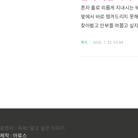
혼자 홀로 외롭게 지내시는 
옆에서 바로 챙겨드리지 못해
찾아뵙고 안부를 여쭙고 싶지
걱정을 덜어드리기 위해 집배
복지
2026. 7. 23. 03:44
따뜻한 정부 지원 사업이 있
사업의 내용부터 대상, 그리
우편서비스 사업이란 무엇인가
이웃이지요. 이 우체국의 특장
운영자 : 쏙쏙! 알고 싶은 이야기
제작 : 아로스