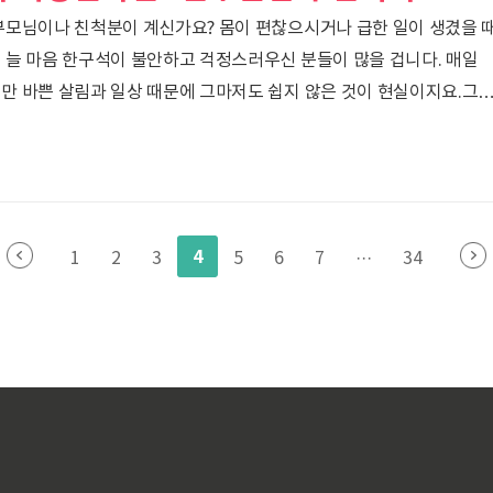
부모님이나 친척분이 계신가요? 몸이 편찮으시거나 급한 일이 생겼을 
 늘 마음 한구석이 불안하고 걱정스러우신 분들이 많을 겁니다. 매일
만 바쁜 살림과 일상 때문에 그마저도 쉽지 않은 것이 현실이지요.그
원 아저씨들이 직접 우리의 이웃들을 찾아가 안부를 살펴주는 아주
다는 사실, 알고 계셨나요? 이번 포스팅에서는 안부살핌 우편서비스
고 신청하는 방법까지 아주 쉽게 정리해 드릴게요.1. 안부살핌
요?우체국 집배원은 우리 동네 구석구석을 가장 잘 아는 고마운
점을 살려, 홀로 사는 어르신이나..
4
1
2
3
5
6
7
···
34