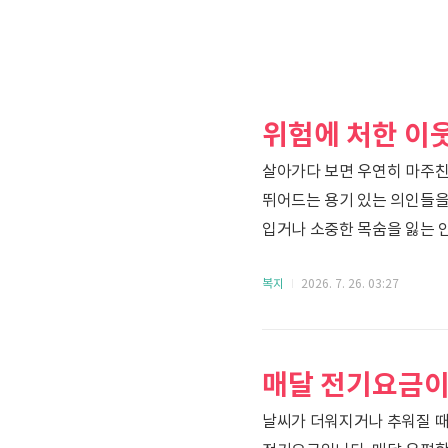
살아가다 보면 우연히 마주친
뛰어드는 용기 있는 의인들을
입거나 소중한 목숨을 잃는 
든든하게 예우하고 보답하는 
복지
2026. 7. 26. 03:27
구하다가 부상을 입거나 사망
'의사상자 지원 사업'을 운영
구체적으로 어떠한 지원과 보
말하나요? (지원 대상)직무와
날씨가 더워지거나 추워질 때