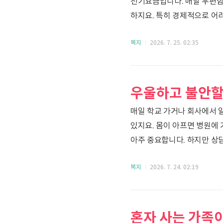
전기요금입니다. 매달 우편함
하지요. 특히 경제적으로 어
전기요금마저 큰 부담으로 
복지
2026. 7. 25. 02:35
덜어주기 위해 사회적 배려 
운영하고 있다는 사실, 알고
있는지, 그리고 아주 쉽게 
무엇인가요?사회적으로 따뜻한
매일 학교 가거나 회사에서 
있지요. 몸이 아프면 병원에 
아주 중요합니다. 하지만 상
많아요.혹시 정부에서 마음이
복지
2026. 7. 24. 02:19
마음투자 지원사업'이 있다는
정신건강 심리상담 바우처의 
드릴게요.1. 정신건강 심리
이야기를 나누며 치유할 수 있