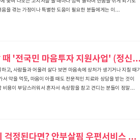
에 꽂혀 나오는 고지서를 볼 때마다 깜짝 놀라며 한숨을 쉬게 되기도
려움을 겪는 가정이나 특별한 도움이 필요한 분들에게는 이
다가오기 마련입니다.한국전력공사(한전)에서는 생활 속 부담을
대상자들에게 전기요금을 깎아주는 '전기요금 복지할인' 제도를
 계셨나요? 이번 포스팅에서는 어떤 분들이 얼마나 할인을 받을 수
신청하는 방법까지 차근차근 정리해 드릴게요.1. 전기요금 복지할인이란
 손길이 필요한 취약계층의 매달 전기요금 부담을 덜어주기 위해..
우울하고 불안할 때 '전국민 마음투자 지원사업' (정신건강 심리상담
일하고, 사람들과 어울려 살다 보면 마음속에 상처가 생기거나 지칠 때
가서 약을 먹듯, 마음이 아플 때도 전문적인 치료와 상담을 받는 것이
담 비용이 부담스러워서 혼자서 속상함을 참고 견디는 분들이 정말
 지친 국민들을 위해 전문 심리 상담 비용을 지원해 주는 '전국민
 사실을 알고 계셨나요? 이번 포스팅에서는 마음 건강을 챙겨주는
대상부터 지원 내용, 그리고 신청하는 방법까지 아주 쉽게 정리해
상담 바우처란 무엇인가요?우리의 마음도 정기적으로 돌보고 전문가와
도록 정부가 지원해 주는 복..
혼자 사는 가족이 걱정된다면? 안부살핌 우편서비스 사업 신청 방법과 혜택