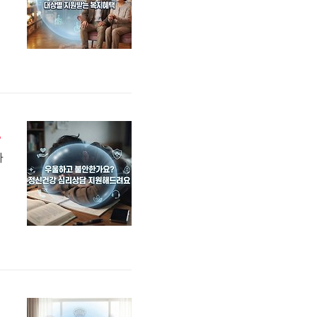
 바우처)
가