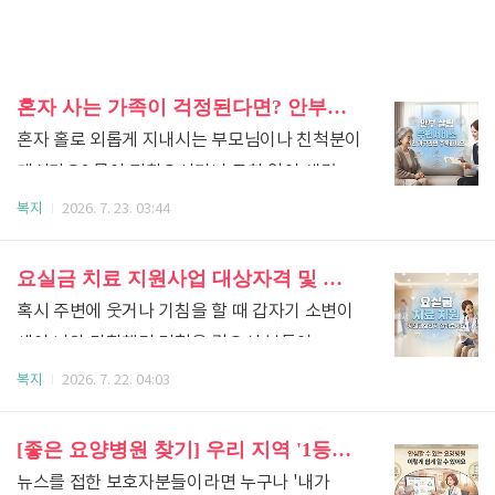
혼자 사는 가족이 걱정된다면? 안부살핌 우편서비스 사업 신청 방법과 혜택
혼자 홀로 외롭게 지내시는 부모님이나 친척분이
계신가요? 몸이 편찮으시거나 급한 일이 생겼을
때 옆에서 바로 챙겨드리지 못해 늘 마음
복지
2026. 7. 23. 03:44
한구석이 불안하고 걱정스러우신 분들이 많을
겁니다. 매일 찾아뵙고 안부를 여쭙고 싶지만
요실금 치료 지원사업 대상자격 및 신청방법 총정리(2026년)
바쁜 살림과 일상 때문에 그마저도 쉽지 않은
혹시 주변에 웃거나 기침을 할 때 갑자기 소변이
것이 현실이지요.그런 걱정을 덜어드리기 위해
새어 나와 당황했던 경험을 겪으신 분들이
집배원 아저씨들이 직접 우리의 이웃들을 찾아가
계신가요? 민망하고 부끄럽다는 이유로
복지
2026. 7. 22. 04:03
안부를 살펴주는 아주 따뜻한 정부 지원 사업이
속으로만 끙끙 앓으며 숨기시는 분들이 정말
있다는 사실, 알고 계셨나요? 이번 포스팅에서는
많습니다. 하지만 이는 나이가 들면서
[좋은 요양병원 찾기] 우리 지역 '1등급 요양병원' 고르는 4가지 핵심 팁
안부살핌 우편서비스 사업의 내용부터 대상,
자연스럽게 찾아오는 신체 변화 중 하나일 때가
뉴스를 접한 보호자분들이라면 누구나 '내가
그리고 신청하는 방법까지 아주 쉽게 정리해