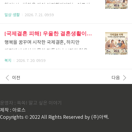
많으니 절대 혼자서 속상해하지 마세요.게다가
알아보는 병원은 과연 안전할까?'라는 의구심을
드릴게요.1. 안부살핌 우편서비스 사업이란
요즘에는 경제적인 부담 때문에 치료를 망설이는
품게 될 것입니다. 안타까운 사건들이
일상·생활
2026. 7. 21. 09:59
무엇인가요?우체국 집배원은 우리 동네
분들을 위해 정부나 지자체에서 도움을 주는
반복될수록 환자의 상태를 세심하게 살피고
구석구석을 가장 잘 아는 고마운 이웃이지요. 이
지원 사업이 있다는 사실, 알고 계셨나요? 이번
위생과 안전을 철저히 관리하는 진짜 우수
[국제결혼 피해] 우울한 결혼생활이신가요? 국제결혼 피해 대처와 권리 구제 가이드
우체국의 특장점을 살려, 홀로 사는 어르신이나..
포스팅에서는 요실금 치료 지원사업의 대상부터
병원을 찾는 기준이 명확해야 합니다. 오늘은
행복을 꿈꾸며 시작한 국제결혼, 하지만
혜택, 그리고 신청 방법까지 아주 쉽게 정리해
불안을 잠재우고 내 가족을 안심하고 맡길 수
과정에서 예상치 못한 갈등이나 부당한 일을
드릴게요. 1. 요실금 치료 지원사업이란
있는 요양병원 선택 핵심 팁을 짚어드립니다.1.
겪고 계신가요? 피해 사실을 인지했을 때 어떻게
복지
2026. 7. 20. 09:59
무엇인가요?요실금은 본인의 의사와 상관없이
위생 및 감염 관리 시스템 직접 확인하기이번
대처하고 어디에 도움을 요청해야 하는지,
소변이 흘러나오는 증상으로, 일상생활에 큰
사건의 본질은 결국 철저하지 못한 위생 관리와
실질적인 대응 방법을 정리해 드립니다.국제결혼
이전
다음
불편을 줍니다. 하지만 수술이나 치료를
돌봄의 공백에서 비롯되었습니다. 환자의 신체
과정에서 발생하는 피해는 법적, 문화적 차이로
받으려고 하면 생각..
상태를 수시로 확인하는 시스템이 갖추어져
인해 해결이 더욱 막막하게 느껴질 수 있어요.
있는지 반드시 점검해야 합니다.욕창 및 청결
하지만 당황하지 않고 올바른 절차를 따라
운영자 : 쏙쏙! 알고 싶은 이야기
관리 주기: 거동이 불편한 환자는 스스로
제작 : 아로스
대처한다면 소중한 권리를 되찾고 피해를
움직이지 못해 욕창이나 피부 질환에
Copyrights © 2022 All Rights Reserved by (주)아백.
최소화할 수 있습니다. 이미 피해를 입었거나
취약합니다. 환자 1인당 몇 시간마다 체위
의심되는 상황이라면 지금 바로 다음 내용을