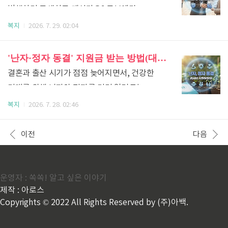
예술계와 체육계를 이끌어갈 우수한 인재들이
병행하며 고생하고 계신가요? 공부에만
대상으로 전기효율이 낮은 노후 가전제품을
경제적 이유로 꿈을 포기하지 않도록 돕는
집중하고 싶어도 경제적인 부담 때문에 마음
복지
2026. 7. 29. 02:04
고효율 제품(에너지 소비효율 1등급 등)으로
'예술체육 비전장학금'을 운영하고 있습니다.
한구석이 늘 무겁죠. 게다가 졸업을 앞두고 취업
교체할 때, 구매 비용의 일정 비율(또는 정해진
한국장학재단 공고를 바탕으로 지원 대상부터
문턱을 넘는 일까지 생각하면 걱정이 산더미처럼
'난자·정자 동결' 지원금 받는 방법(대상자, 비용 알아보기)
지원 한도 내 금액)을 국가에서 지원·환급해 주는
구체적인 혜택과 신청 방법까지 아주 쉽게
쌓입니다. 정부에서는 대학생들의 학비 부담을
..
결혼과 출산 시기가 점점 늦어지면서, 건강한
정리해 드릴게요!1. 예술체육 비전장학금은 어떤
화끈하게 덜어주고, 졸업 후에는 튼튼한 중소·
미래를 위해 난자와 정자를 미리 얼려두는
제도인가요?예술 및 체육 분야에 뛰어난
중견기업으로 취업까지 연결해 주는 아주 고마운
분들이 아주 많아졌습니다. 하지만 비용 부담
복지
2026. 7. 28. 02:46
잠재력과 재능을 가진 대학생들을 발굴하여
'중소기업 취업연계 장학사업(희망사다리
때문에 쉽게 결정하지 못하고 망설이는 청년과
등록금 부담을 덜어주고, 안정적인 환경에서
Ⅰ유형)'을 운영하고 있어요. 어떤 학생들이
신혼부부들도 적지 않은데요.정부와
이전
다음
기량을 갈고닦을 수 있도록 지원하는
혜택을 받을 수 있고 구체적으로 어떤 지원이
지자체에서는 난임으로 이어질 수 있는 위험을
국가우수장학금 사업입니다..
이루어지는지 아주 쉽게 정리해 드릴게요!1.
미리 예방하고, 건강한 임신과 출산을 간절히
중소기업 취업연계 장학사업은 어떤
바라는 분들의 경제적 부담을 덜어주기 위해
운영자 : 쏙쏙! 알고 싶은 이야기
제도인가요?중소기업에 취업(또는 창업)을
제작 : 아로스
'난자·정자 동결 시술 지원사업'을 든든하게
희망하는 대학생들을 지원하여 등록금 부담을
Copyrights © 2022 All Rights Reserved by (주)아백.
펼치고 있습니다. 어떤 분들이 지원을 받을 수
없애주고, 우수한 인재가 중소·중견기업으로
있고, 구체적으로 어떤 혜택이 있는지 알기 쉽게