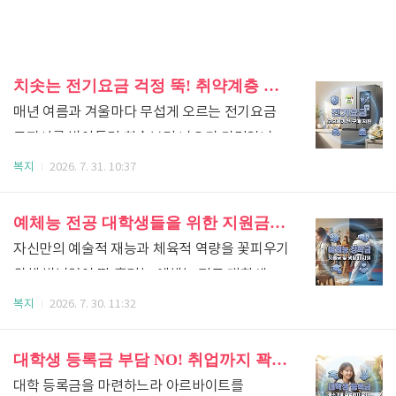
치솟는 전기요금 걱정 뚝! 취약계층 고효율가전 구매지원 사업 완벽 가이드
매년 여름과 겨울마다 무섭게 오르는 전기요금
고지서를 받아들면 한숨부터 나오기 마련입니다.
특히 사회적 배려가 필요한 취약계층에게는
복지
2026. 7. 31. 10:37
냉난방기 가동조차 큰 경제적 부담이 될 수밖에
없는데요.정부에서는 에너지 비용 부담을
예체능 전공 대학생들을 위한 지원금(예술체육 비전장학금 총정리)
근본적으로 덜어주기 위해 노후된 가전제품을
자신만의 예술적 재능과 체육적 역량을 꽃피우기
에너지 1등급 제품으로 바꿀 때 구매 비용의
위해 밤낮없이 땀 흘리는 예체능 전공 대학생들!
일부를 환급해 주는 '취약계층 고효율가전
악기 구입비, 레슨비, 훈련 장비 비용 등
복지
2026. 7. 30. 11:32
구매지원 사업'을 펼치고 있습니다. 어떤 분들이
남들보다 실기 비용 부담이 크다 보니 경제적인
혜택을 받을 수 있고 어떻게 신청하는지 아주
걱정 때문에 학업에 온전히 집중하기 어려운
대학생 등록금 부담 NO! 취업까지 꽉 잡아주는 '중소기업 취업연계 장학사업'
쉽게 정리해 드릴게요!1. 취약계층 고효율가전
경우가 많습니다.정부에서는 대한민국 문화·
대학 등록금을 마련하느라 아르바이트를
구매지원 사업이란?에너지 취약계층 가정을